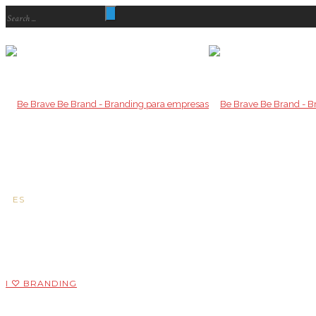
ES
EN
IT
CAT
I ♡ BRANDING