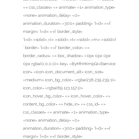
«» css_classes= «» animate= «1» animation_type=
«none» animation_delay= «0»
animation_duration= «300» padding= ‘{«d»:»»}’
margin= ‘{«d»:»»}’ border_style=
‘{«d»:»solid»,»l»:»solid»,»t»:»solid»,»m»:»solid»}
’ border= ‘{«d»:»»}’ border_color= «»
border_radius= «» box_shadow= «0px 0px 0px
0px rgba(0,0,0,0)» key= «ByMhHKmpQi»][service
icon= «icon-icon_document_alt» icon_size=
«medium» icon_bg_color= «rgba(238,239,239,1)»
icon_color= «rgba(69,123,157,1)»
icon_hover_bg_color= «» icon_hover_color= «»
content_bg_color= «» hide_in= «» css_id= «»
css_classes= «» animate= «1» animation_type=
«none» animation_delay= «0»
animation_duration= «300» padding= ‘{«d»:»»}’
margin= ‘{«d»:»»}’ border_style=