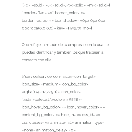
‘{«d»:»solid»,»l»:»solid»,»t»:»solid»,»m»:»solid»}
’ border= ‘{«d»:»»}’ border_color= «»
border_radius= «» box_shadow= «0px 0px 0px
0px rgba(0,0,0,0)» key= «Hy3BtXTmo»]
Que refleje la misión de tu empresa, con la cual te
puedas identificar y también los que trabajan a
contacto con ella.
[/service][service icon= «icon-icon_target»
icon_size= «medium» icon_bg_color=
«rgba(174,212,229,1)» icon_color=
‘{«id»:»palette:1″,»color»:»#ffffff»}’
icon_hover_bg_color= «» icon_hover_color= «»
content_bg_color= «» hide_in= «» css_id= «»
css_classes= «» animate= «1» animation_type=
«none» animation_delay= «0»