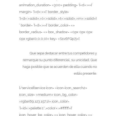
animation_duration= «300» padding= ‘{«d»:»»}’
margin= ‘{«d»:»»}’ border_style=
‘{«d»:»solid»,»l»:»solid»,»t»:»solid»,»m»:»solid»}
’ border= ‘{«d»:»»}’ border_color= «»
border_radius= «» box_shadow= «0px 0px 0px
0px rgba(0,0,0,0)» key= «S1v6FQp7j»]
Que sepa destacar entre tus competidores y
remarque su punto diferencial, su unicidad. Que
haga posible que se acuerden de ella cuando no
estás presente.
[/service][service icon= «icon-icon_search2»
icon_size= «medium» icon_bg_color=
«rgba(69,123,157,1)» icon_color=
‘{«id»:»palette:1″,»color»:»#ffffff»}’
icon_hover_bg_color= «» icon_hover_color= «»