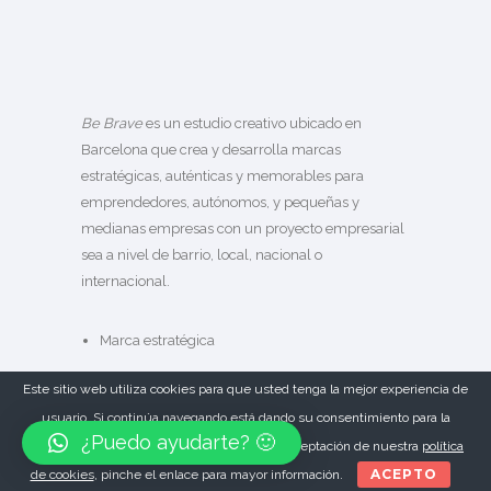
Be Brave
es un estudio creativo ubicado en
Barcelona que crea y desarrolla marcas
estratégicas, auténticas y memorables para
emprendedores, autónomos, y pequeñas y
medianas empresas con un proyecto empresarial
sea a nivel de barrio, local, nacional o
internacional.
Marca estratégica
Marca eco-sostenible
Este sitio web utiliza cookies para que usted tenga la mejor experiencia de
Marca gastronómica
usuario. Si continúa navegando está dando su consentimiento para la
¿Puedo ayudarte? 🙂
aceptación de las mencionadas cookies y la aceptación de nuestra
política
ACEPTO
de cookies
, pinche el enlace para mayor información.