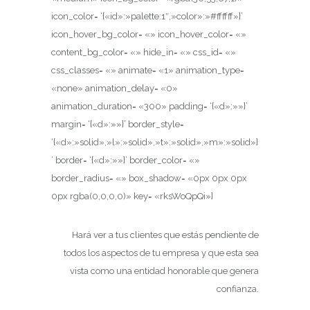
icon_color= ‘{«id»:»palette:1″,»color»:»#ffffff»}’
icon_hover_bg_color= «» icon_hover_color= «»
content_bg_color= «» hide_in= «» css_id= «»
css_classes= «» animate= «1» animation_type=
«none» animation_delay= «0»
animation_duration= «300» padding= ‘{«d»:»»}’
margin= ‘{«d»:»»}’ border_style=
‘{«d»:»solid»,»l»:»solid»,»t»:»solid»,»m»:»solid»}
’ border= ‘{«d»:»»}’ border_color= «»
border_radius= «» box_shadow= «0px 0px 0px
0px rgba(0,0,0,0)» key= «rksWoQpQi»]
Hará ver a tus clientes que estás pendiente de
todos los aspectos de tu empresa y que esta sea
vista como una entidad honorable que genera
confianza.