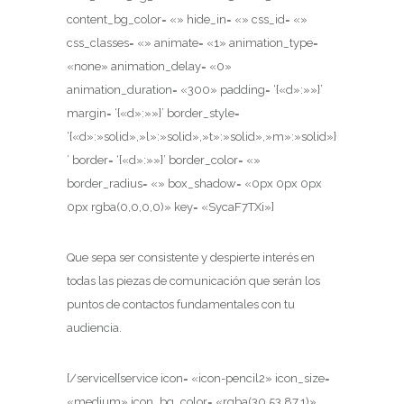
content_bg_color= «» hide_in= «» css_id= «»
css_classes= «» animate= «1» animation_type=
«none» animation_delay= «0»
animation_duration= «300» padding= ‘{«d»:»»}’
margin= ‘{«d»:»»}’ border_style=
‘{«d»:»solid»,»l»:»solid»,»t»:»solid»,»m»:»solid»}
’ border= ‘{«d»:»»}’ border_color= «»
border_radius= «» box_shadow= «0px 0px 0px
0px rgba(0,0,0,0)» key= «SycaF7TXi»]
Que sepa ser consistente y despierte interés en
todas las piezas de comunicación que serán los
puntos de contactos fundamentales con tu
audiencia.
[/service][service icon= «icon-pencil2» icon_size=
«medium» icon_bg_color= «rgba(30,53,87,1)»