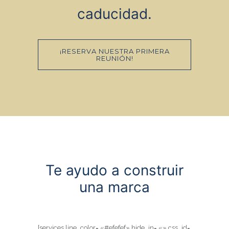
caducidad.
¡RESERVA NUESTRA PRIMERA
REUNIÓN!
Te ayudo a construir
una marca
[services line_color= «#efefef» hide_in= «» css_id=